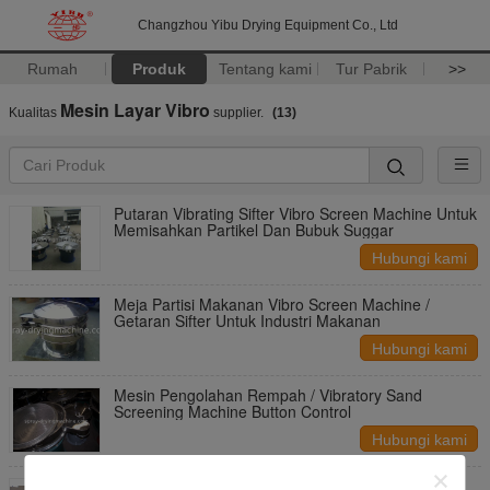
Changzhou Yibu Drying Equipment Co., Ltd
Rumah
Produk
Tentang kami
Tur Pabrik
>>
Mesin Layar Vibro
Kualitas
supplier.
(13)
Putaran Vibrating Sifter Vibro Screen Machine Untuk
Memisahkan Partikel Dan Bubuk Suggar
Hubungi kami
Meja Partisi Makanan Vibro Screen Machine /
Getaran Sifter Untuk Industri Makanan
Hubungi kami
Mesin Pengolahan Rempah / Vibratory Sand
Screening Machine Button Control
Hubungi kami
Bukti Ledakan Edaran Bergetar Layar Separator