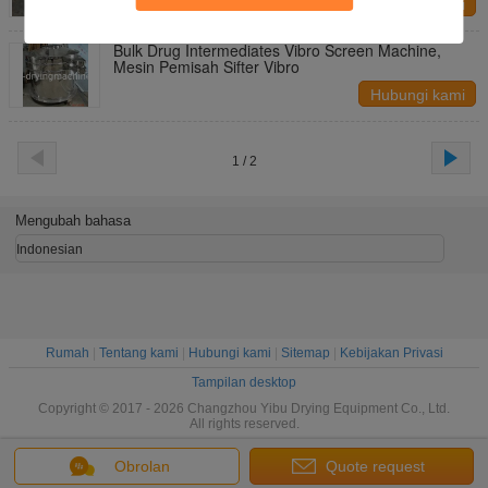
Hubungi kami
Bulk Drug Intermediates Vibro Screen Machine,
Mesin Pemisah Sifter Vibro
Hubungi kami
1 / 2
Mengubah bahasa
Indonesian
Rumah
|
Tentang kami
|
Hubungi kami
|
Sitemap
|
Kebijakan Privasi
Tampilan desktop
Copyright © 2017 - 2026 Changzhou Yibu Drying Equipment Co., Ltd.
All rights reserved.
Obrolan
Quote request