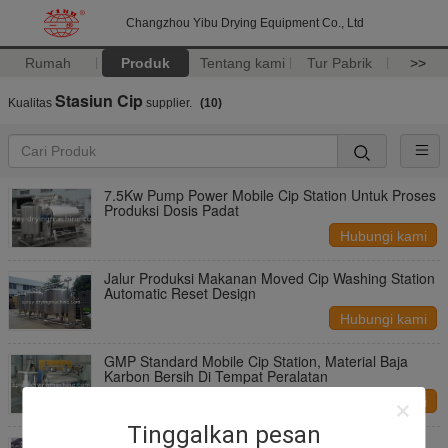
Changzhou Yibu Drying Equipment Co., Ltd
Rumah
Produk
Tentang kami
Tur Pabrik
>>
Stasiun Cip
Kualitas
supplier.
(10)
7.5Kw Pump Power Mobile Cip Station Untuk Proses
Produksi Dosis Padat
Hubungi kami
Jalur Produksi Makanan Moved Cip Washing Station
Automatic Reset Design
Hubungi kami
GMP Standard Mobile Cip Station, Material Baja
Karbon Bersih Di Tempat Peralatan
Hubungi kami
Tinggalkan pesan
Remote Operation Movable Clean Di Tempatkan