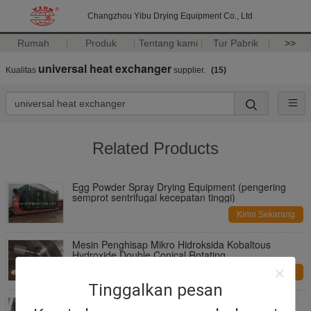
Changzhou Yibu Drying Equipment Co., Ltd
Rumah
Produk
Tentang kami
Tur Pabrik
>>
universal heat exchanger
Kualitas
supplier.
(15)
Related Products
Egg Powder Spray Drying Equipment (pengering
semprot sentrifugal kecepatan tinggi)
Kirim Sekarang
Mesin Penghisap Mikro Hidroksida Kobaltous
Hydroxide Double Conical Rotating
Kirim Sekarang
Tinggalkan pesan
SGS Standard Reverse Pulse Jet Bag Filter Untuk