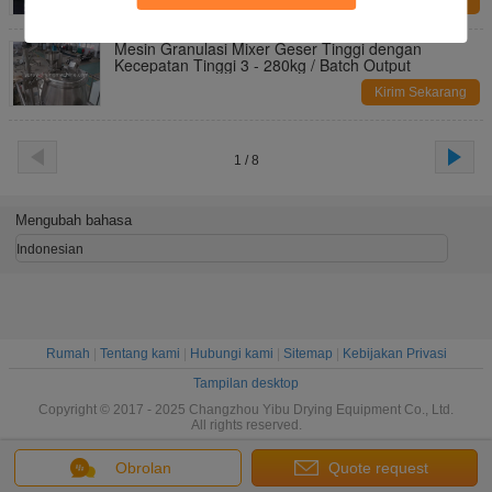
Kirim Sekarang
Mesin Granulasi Mixer Geser Tinggi dengan
Kecepatan Tinggi 3 - 280kg / Batch Output
Kirim Sekarang
1 / 8
Mengubah bahasa
Indonesian
Rumah
|
Tentang kami
|
Hubungi kami
|
Sitemap
|
Kebijakan Privasi
Tampilan desktop
Copyright © 2017 - 2025 Changzhou Yibu Drying Equipment Co., Ltd.
All rights reserved.
Obrolan
Quote request