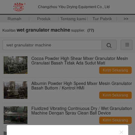
Changzhou Yibu Drying Equipment Co., Ltd
Rumah
Produk
Tentang kami
Tur Pabrik
>>
wet granulator machine
Kualitas
supplier.
(77)
Cocoa Powder High Shear Mixer Granulator Mesin
Granulasi Basah Tidak Ada Sudut Mati
Kirim Sekarang
Albumin Powder High Speed ​​Mixer Mesin Granulator
Basah Buttom / Kontrol HMI
Kirim Sekarang
Fluidized Vibrating Continuous Dry / Wet Granulation
Machine Dengan Spray Clean Ball Device
Kirim Sekarang
Mesin Serbaguna Serbuk Serbaguna dengan