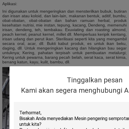
Aplikasi:
Ini digunakan untuk mengeringkan dan mensterilkan bubuk, butiran
dan irisan atau koloid, dan lain-lain, makanan bentuk, aditif, bumbu,
obat-obatan, obat-obatan dan bahan ramuan herbal, produk
kesehatan nutrisi, mie instan, tepung, kacang, Dendeng, memenuhi
irisan, dendeng, teh, tembakau.
Exuviating dan roasting almond,
peach kernel, peanut kernel, millet dll. Memperluas keripik kentang,
irisan udang dan perut ikan.
Sterilisasi seperti kita yang mengambil
secara oral, acar, dll. Bukti kabut produk, es untuk ikan beku,
daging, dll. Untuk mengeringkan kacang dan hilangkan bau segar
untuknya;
Kering, pahatan terpisah untuk pembuatan metalurgi;
Kering untuk pewarna, barang pecah belah, serat kaca, serat kimia,
benang katun, kayu, kulit, bambu, dll.
Tinggalkan pesan
Kami akan segera menghubungi A