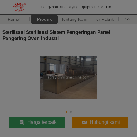
Changzhou Yibu Drying Equipment Co., Ltd
Rumah
Produk
Tentang kami
Tur Pabrik
>>
Sterilisasi Sterilisasi Sistem Pengeringan Panel
Pengering Oven Industri
Harga terbaik
Hubungi kami