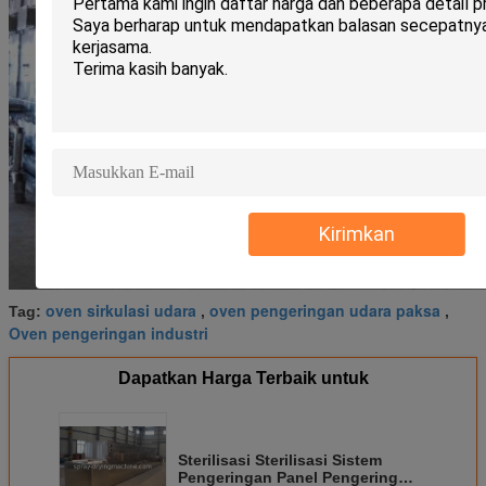
Kirimkan
oven sirkulasi udara
oven pengeringan udara paksa
Tag:
,
,
Oven pengeringan industri
Dapatkan Harga Terbaik untuk
Sterilisasi Sterilisasi Sistem
Pengeringan Panel Pengering