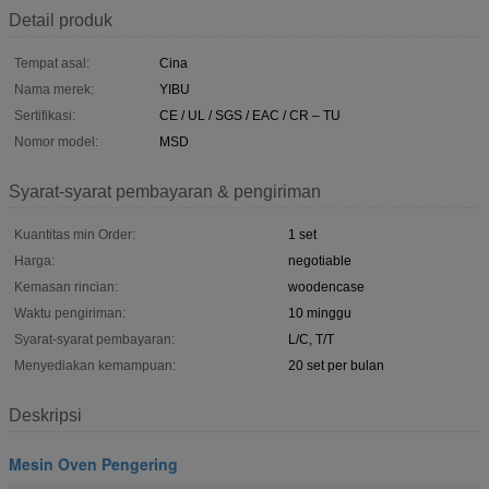
Detail produk
Tempat asal:
Cina
Nama merek:
YIBU
Sertifikasi:
CE / UL / SGS / EAC / CR – TU
Nomor model:
MSD
Syarat-syarat pembayaran & pengiriman
Kuantitas min Order:
1 set
Harga:
negotiable
Kemasan rincian:
woodencase
Waktu pengiriman:
10 minggu
Syarat-syarat pembayaran:
L/C, T/T
Menyediakan kemampuan:
20 set per bulan
Deskripsi
Mesin Oven Pengering