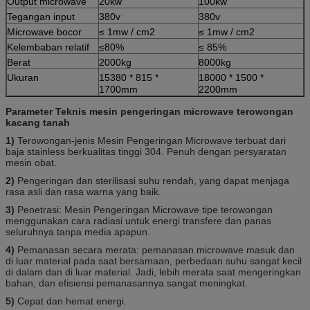
Output microwave
20kw
100kw
Tegangan input
380v
380v
Microwave bocor
≤ 1mw / cm2
≤ 1mw / cm2
Kelembaban relatif
≤80%
≤ 85%
Berat
2000kg
8000kg
Ukuran
15380 * 815 *
18000 * 1500 *
1700mm
2200mm
Parameter Teknis mesin pengeringan microwave terowongan
kacang tanah
1)
Terowongan-jenis Mesin Pengeringan Microwave terbuat dari
baja stainless berkualitas tinggi 304. Penuh dengan persyaratan
mesin obat.
2)
Pengeringan dan sterilisasi suhu rendah, yang dapat menjaga
rasa asli dan rasa warna yang baik.
3)
Penetrasi: Mesin Pengeringan Microwave tipe terowongan
menggunakan cara radiasi untuk energi transfere dan panas
seluruhnya tanpa media apapun.
4)
Pemanasan secara merata: pemanasan microwave masuk dan
di luar material pada saat bersamaan, perbedaan suhu sangat kecil
di dalam dan di luar material. Jadi, lebih merata saat mengeringkan
bahan, dan efisiensi pemanasannya sangat meningkat.
5)
Cepat dan hemat energi.