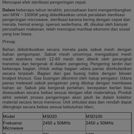
Mencapai efek sterilisasi pengeringan cepat.
Dalam
beberapa tahun terakhir, perusahaan kami mengembangkan
seri 6KW ~ 150KW yang didedikasikan untuk peralatan sterilisasi
pengeringan microwave, sterilisasi karena kering dengan cepat dan
merata, hemat energi, operasi sederhana, dll, disukai oleh banyak
perusahaan makanan, telah mencapai manfaat ekonomi dan sosial
yang luar biasa. .
Prinsip
Bahan didistribusikan secara merata pada sabuk mesh dengan
bahan pengumpan.
Sabuk mesh umumnya mengadopsi mesh
mesh stainless mesh 12-60 mesh dan ditarik oleh perangkat
transmisi dan bergerak di dalam pengering.
Pengering terdiri dari
beberapa bagian.
Untuk setiap bagian udara panas disirkulasikan
secara terpisah.
Bagian dari gas buang habis dengan blower
knalpot khusus.
Gas buangan dikontrol oleh katup pengatur.
Udara
panas melewati sabuk pengaman yang ditutup dengan membawa
bahan air.
Sabuk jala bergerak perlahan, kecepatan berlari bisa
disesuaikan secara bebas sesuai dengan sifat materialnya.
Produk
akhir setelah proses pengeringan akan jatuh ke dalam kolektor
material secara terus menerus.
Unit sirkulasi atas dan rendah dapat
dilengkapi secara bebas sesuai kebutuhan klien;
Model
MSD20
MSD100
Frekuensi
2450 ± 50MHz
2450 ± 50MHz
Microwave