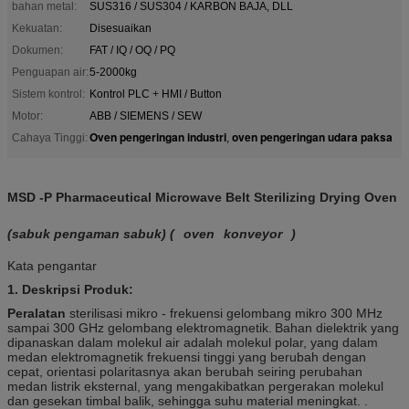
bahan metal:
SUS316 / SUS304 / KARBON BAJA, DLL
Kekuatan:
Disesuaikan
Dokumen:
FAT / IQ / OQ / PQ
Penguapan air:
5-2000kg
Sistem kontrol:
Kontrol PLC + HMI / Button
Motor:
ABB / SIEMENS / SEW
Oven pengeringan industri
oven pengeringan udara paksa
Cahaya Tinggi:
,
MSD -P Pharmaceutical Microwave Belt Sterilizing Drying Oven
(sabuk pengaman sabuk) (
oven
konveyor
)
Kata pengantar
1. Deskripsi Produk:
Peralatan
sterilisasi mikro - frekuensi gelombang mikro 300 MHz
sampai 300 GHz gelombang elektromagnetik.
Bahan dielektrik yang
dipanaskan dalam molekul air adalah molekul polar, yang dalam
medan elektromagnetik frekuensi tinggi yang berubah dengan
cepat, orientasi polaritasnya akan berubah seiring perubahan
medan listrik eksternal, yang mengakibatkan pergerakan molekul
dan gesekan timbal balik, sehingga suhu material meningkat. .