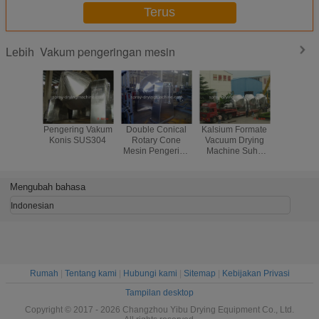
Terus
Vakum pengeringan mesin
Lebih
Pengering Vakum
Double Conical
Kalsium Formate
Lithium
Konis SUS304
Rotary Cone
Vacuum Drying
Phosp
Mesin Pengering
Machine Suhu
Microwav
Vacuum Untuk
Rendah SS304
Penghisa
Industri Kimia
SS316
Pemanas 
Sodium Dithionite
Term
Mengubah bahasa
Indonesian
Rumah
|
Tentang kami
|
Hubungi kami
|
Sitemap
|
Kebijakan Privasi
Tampilan desktop
Copyright © 2017 - 2026 Changzhou Yibu Drying Equipment Co., Ltd.