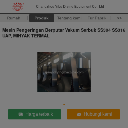
Changzhou Yibu Drying Equipment Co., Ltd
Rumah
Produk
Tentang kami
Tur Pabrik
>>
Mesin Pengeringan Berputar Vakum Serbuk SS304 SS316
UAP, MINYAK TERMAL
Harga terbaik
Hubungi kami