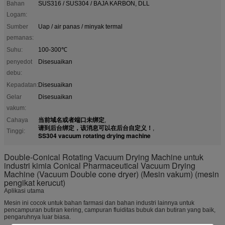
Bahan
SUS316 / SUS304 / BAJA KARBON, DLL
Logam:
Sumber
Uap / air panas / minyak termal
pemanas:
Suhu:
100-300℃
penyedot
Disesuaikan
debu:
Kepadatan:
Disesuaikan
Gelar
Disesuaikan
vakum:
当前域名或者端口未绑定
Cahaya
,
请到后台绑定，该消息可以在后台自定义！
,
Tinggi:
SS304 vacuum rotating drying machine
Double-Conical Rotating Vacuum Drying Machine untuk
industri kimia Conical Pharmaceutical Vacuum Drying
Machine (Vacuum Double cone dryer) (Mesin vakum) (mesin
pengikat kerucut)
Aplikasi utama
Mesin ini cocok untuk bahan farmasi dan bahan industri lainnya untuk
pencampuran butiran kering, campuran fluiditas bubuk dan butiran yang baik,
pengaruhnya luar biasa.