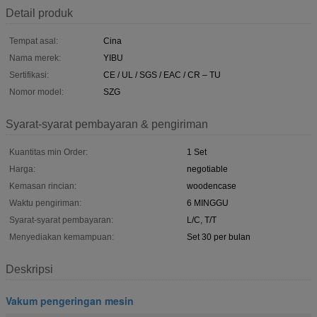
Detail produk
Tempat asal:
Cina
Nama merek:
YIBU
Sertifikasi:
CE / UL / SGS / EAC / CR – TU
Nomor model:
SZG
Syarat-syarat pembayaran & pengiriman
Kuantitas min Order:
1 Set
Harga:
negotiable
Kemasan rincian:
woodencase
Waktu pengiriman:
6 MINGGU
Syarat-syarat pembayaran:
L/C, T/T
Menyediakan kemampuan:
Set 30 per bulan
Deskripsi
Vakum pengeringan mesin