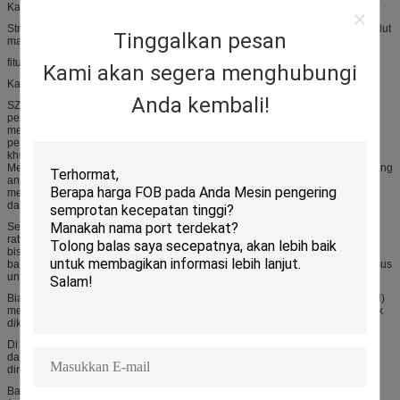
Karakteristik
Struktur unik pencampuran barel, efisiensi pencampuran tinggi, tidak ada sudut
Tinggalkan pesan
mati, pencampuran seragam.
fitur
Kami akan segera menghubungi
Kata pengantar
Anda kembali!
SZG Series Conical Vacuum Dryer adalah generasi baru perangkat
pengeringan yang dikembangkan oleh perusahaan kami atas dasar
menggabungkan teknologi peralatan serupa. Ini memiliki dua cara
penghubung, sabuk atau rantai. Oleh karena itu stabil dalam operasi. Desain
khusus menjamin dua poros untuk mewujudkan konsentrisitas yang baik.
Media panas dan sistem vakum semuanya mengadopsi konektor berputar yang
andal dengan teknologi dari Amerika Serikat. Atas dasar ini, kami juga
mengembangkan SZG-A. Ini bisa melakukan perubahan kecepatan menara
dan kontrol suhu konstan.
Sebagai perusahaan khusus di industri pengeringan, kami menyediakan
ratusan set untuk pelanggan setiap tahunnya. Sedangkan untuk media kerja,
bisa berupa minyak panas atau uap atau air panas. Untuk mengeringkan
bahan baku perekat, kami telah merancang penyangga pelat pengaduk khusus
untuk Anda. Terbesar mungkin 8000L.
Biarkan sumber panas (misalnya, uap bertekanan rendah atau minyak termal)
melewati jaket yang disegel. Panas akan ditransmisikan ke bahan baku untuk
dikeringkan melalui cangkang dalam;
Di bawah penggerak daya, tangki diputar perlahan dan bahan bakunya di
dalamnya dicampur terus menerus. Tujuan pengeringan diperkuat dapat
direalisasikan;
Bahan bakunya kosong. Penurunan tekanan uap membuat kelembaban