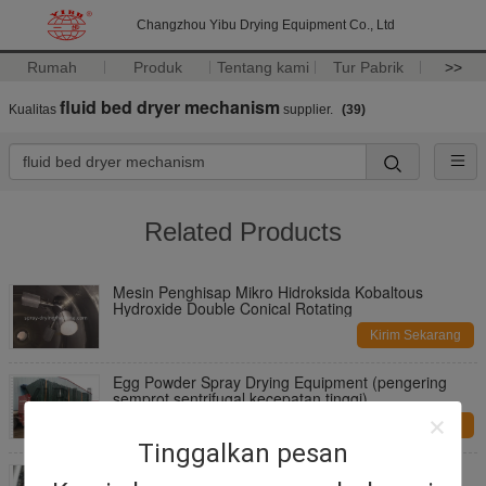
Changzhou Yibu Drying Equipment Co., Ltd
Rumah
Produk
Tentang kami
Tur Pabrik
>>
fluid bed dryer mechanism
Kualitas
supplier.
(39)
Related Products
Mesin Penghisap Mikro Hidroksida Kobaltous
Hydroxide Double Conical Rotating
Kirim Sekarang
Egg Powder Spray Drying Equipment (pengering
semprot sentrifugal kecepatan tinggi)
Kirim Sekarang
Tinggalkan pesan
SGS Standard Reverse Pulse Jet Bag Filter Untuk