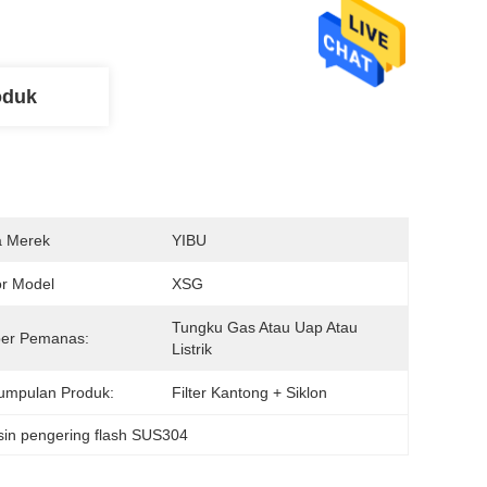
oduk
 Merek
YIBU
r Model
XSG
Tungku Gas Atau Uap Atau 
er Pemanas:
Listrik
umpulan Produk:
Filter Kantong + Siklon
in pengering flash SUS304