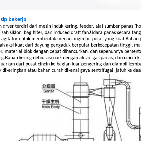
nsip bekerja
h dryer terdiri dari mesin induk kering, feeder, alat sumber panas (ho
sah siklon, bag filter, dan induced draft fan.Udara panas secara t
h agitator untuk membentuk medan angin berputar yang kuat.Bahan
h aksi kuat dari dayung pengaduk berputar berkecepatan tinggi, mat
r, material blok dengan cepat dihancurkan, dan sepenuhnya bersen
ng.Bahan kering dehidrasi naik dengan aliran gas panas, dan cincin kla
luarkan dari pusat cincin ke bagian luar pengering dan diambil kem
k dikeringkan atau bahan curah dikenai gaya sentrifugal, jatuh ke da