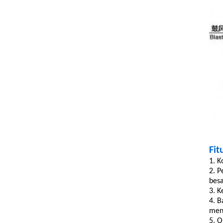
Fit
1. K
2. P
besa
3. K
4. B
meng
5. O