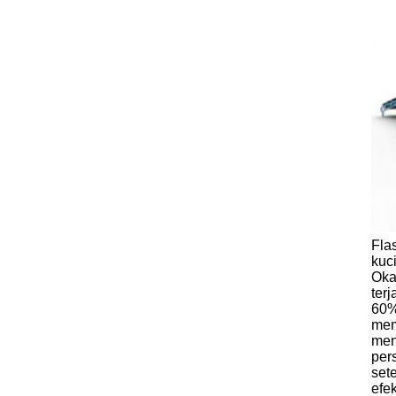
Fla
kuc
Oka
ter
60%
mem
men
per
set
efe