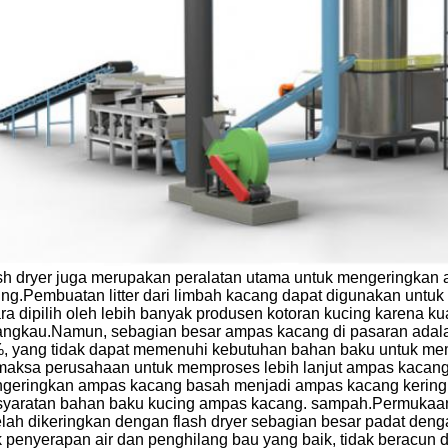
sh dryer juga merupakan peralatan utama untuk mengeringkan
ing.Pembuatan litter dari limbah kacang dapat digunakan untuk
ra dipilih oleh lebih banyak produsen kotoran kucing karena k
jangkau.Namun, sebagian besar ampas kacang di pasaran adala
, yang tidak dapat memenuhi kebutuhan bahan baku untuk mem
aksa perusahaan untuk memproses lebih lanjut ampas kacang,
geringkan ampas kacang basah menjadi ampas kacang kering
syaratan bahan baku kucing ampas kacang. sampah.Permukaan 
elah dikeringkan dengan flash dryer sebagian besar padat dengan
k penyerapan air dan penghilang bau yang baik, tidak beracun d