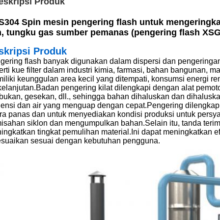
eskripsi Produk
304 Spin mesin pengering flash untuk mengeringkan
, tungku gas sumber pemanas (pengering flash XSG
skripsi Produk
gering flash banyak digunakan dalam dispersi dan pengeringan 
erti kue filter dalam industri kimia, farmasi, bahan bangunan, m
iliki keunggulan area kecil yang ditempati, konsumsi energi ren
kelanjutan.Badan pengering kilat dilengkapi dengan alat pemoto
bukan, gesekan, dll., sehingga bahan dihaluskan dan dihaluska
siensi dan air yang menguap dengan cepat.Pengering dilengkapi
ra panas dan untuk menyediakan kondisi produksi untuk persy
isahan siklon dan mengumpulkan bahan.Selain itu, tanda teri
ingkatkan tingkat pemulihan material.Ini dapat meningkatkan 
esuaikan sesuai dengan kebutuhan pengguna.