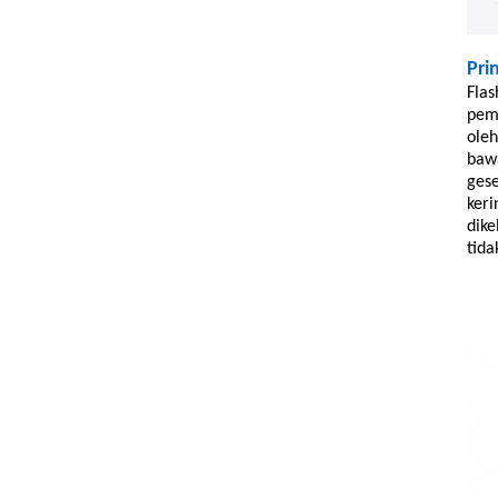
Pri
Flas
pemi
ole
bawa
gese
keri
dike
tida