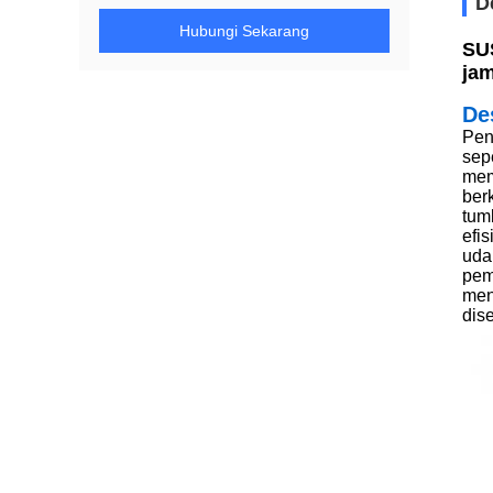
D
Hubungi Sekarang
SUS
jam
De
Pen
sep
mem
ber
tum
efi
uda
pem
men
dis