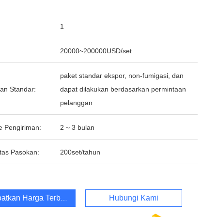
1
20000~200000USD/set
paket standar ekspor, non-fumigasi, dan
an Standar:
dapat dilakukan berdasarkan permintaan
pelanggan
e Pengiriman:
2 ~ 3 bulan
tas Pasokan:
200set/tahun
atkan Harga Terbaik
Hubungi Kami