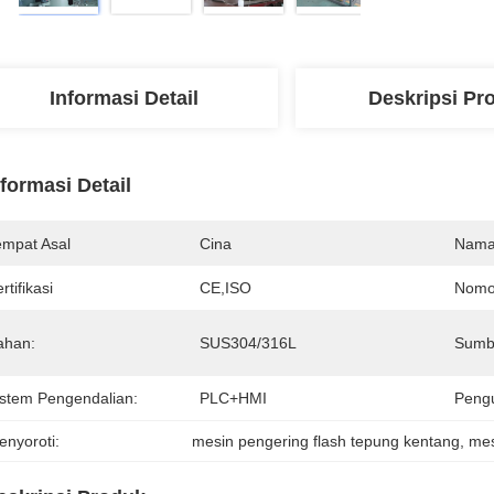
Informasi Detail
Deskripsi Pr
nformasi Detail
empat Asal
Cina
Nama
rtifikasi
CE,ISO
Nomo
ahan:
SUS304/316L
Sumb
istem Pengendalian:
PLC+HMI
Peng
enyoroti:
mesin pengering flash tepung kentang
, 
mes