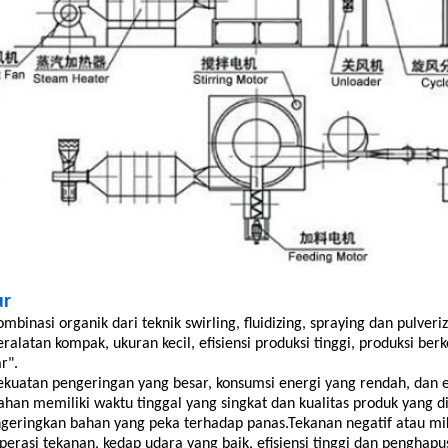
ur
ombinasi organik dari teknik swirling, fluidizing, spraying dan pulveri
eralatan kompak, ukuran kecil, efisiensi produksi tinggi, produksi be
r".
ekuatan pengeringan yang besar, konsumsi energi yang rendah, dan ef
ahan memiliki waktu tinggal yang singkat dan kualitas produk yang 
eringkan bahan yang peka terhadap panas.Tekanan negatif atau mik
perasi tekanan, kedap udara yang baik, efisiensi tinggi dan pengha