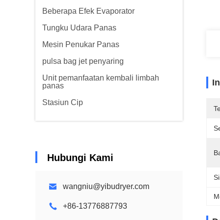
Beberapa Efek Evaporator
Tungku Udara Panas
Mesin Penukar Panas
pulsa bag jet penyaring
Unit pemanfaatan kembali limbah
I
panas
Stasiun Cip
T
Se
B
Hubungi Kami
S
wangniu@yibudryer.com
M
+86-13776887793