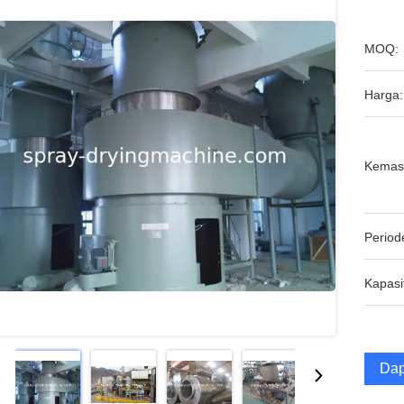
MOQ:
Harga:
Kemas
Period
Kapasi
Dap