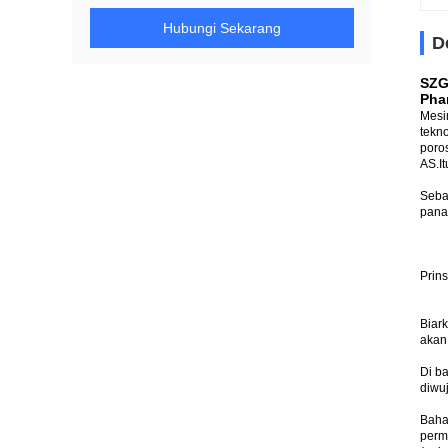
Hubungi Sekarang
D
SZG
Pha
Mesi
tekn
poro
AS.I
Seba
pana
Prins
Biar
akan
Di b
diwu
Baha
perm