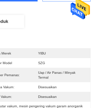
oduk
 Merek
YIBU
r Model
SZG
Uap / Air Panas / Minyak 
er Pemanas:
Termal
a Vakum:
Disesuaikan
 Vakum:
Disesuaikan
putar vakum
, 
mesin pengering vakum garam anorganik