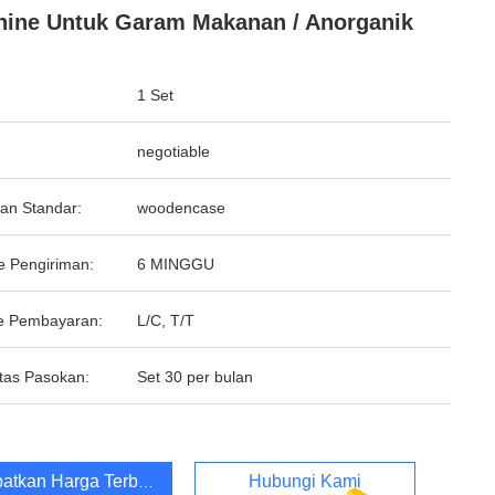
ine Untuk Garam Makanan / Anorganik
1 Set
negotiable
an Standar:
woodencase
e Pengiriman:
6 MINGGU
e Pembayaran:
L/C, T/T
tas Pasokan:
Set 30 per bulan
atkan Harga Terbaik
Hubungi Kami