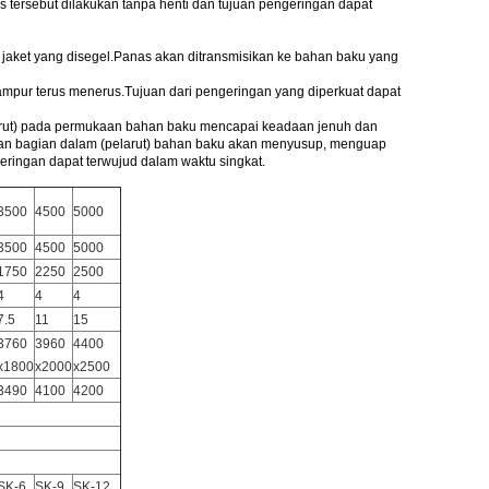
 tersebut dilakukan tanpa henti dan tujuan pengeringan dapat
 jaket yang disegel.Panas akan ditransmisikan ke bahan baku yang
ampur terus menerus.Tujuan dari pengeringan yang diperkuat dapat
arut) pada permukaan bahan baku mencapai keadaan jenuh dan
an bagian dalam (pelarut) bahan baku akan menyusup, menguap
geringan dapat terwujud dalam waktu singkat.
3500
4500
5000
3500
4500
5000
1750
2250
2500
4
4
4
7.5
11
15
3760
3960
4400
x1800
x2000
x2500
3490
4100
4200
SK-6
SK-9
SK-12