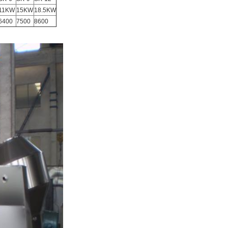
11KW
15KW
18.5KW
6400
7500
8600