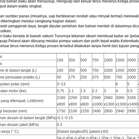
arut) bahan baku akan menyusup, menguap dan keluar terus menerus.Ketiga proses
ujud dalam waktu singkat.
kan sumber panas (misalnya, uap bertekanan rendah atau minyak termal) melewati
 dikeringkan melalui cangkang bagian dalam;
awah penggerak daya, tangki diputar perlahan dan bahan mentah di dalamnya dic
judkan;
n baku berada di bawah vakum.Turunnya tekanan steam membuat kadar air (pel
uap.Pelarut akan dibuang melalui pompa vakum dan pulih tepat waktu.Kelembab
keluar terus menerus.Ketiga proses tersebut dilakukan tanpa henti dan tujuan pen
el
100
350
500
750
1000
1500
2000
a
me di dalam tangki (L)
100
350
500
750
1000
1500
2000
me pemuatan praktis (L)
50
175
250
375
500
750
1000
patan putar (rpm)
3~13
6
5
atan motor (kw)
0,75
1.1
1.5
2.2
3
4
5.5
2160
2260
2350
2560
2860
3060
3260
 yang ditempati, LxW(mm)
x800
x800
x800
x1000
x1300
x1300
x1400
gi berputar (mm)
1750
2100
2250
2490
2800
2940
2990
nan desain di dalam tangki (MPa)
-0.1~0.15
nan desain jaket (MPa)
0.3
 kerja (° C)
(Dalam tangki≤85) (jaket≤140)
SK-0.4
SK-0.4
SK-0.8
SK-1.5
SK-1.5
SK-3
SK-6