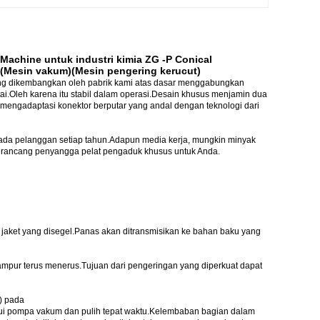
Machine untuk industri kimia ZG -P Conical
(Mesin vakum)(Mesin pengering kerucut)
ng dikembangkan oleh pabrik kami atas dasar menggabungkan
tai.Oleh karena itu stabil dalam operasi.Desain khusus menjamin dua
engadaptasi konektor berputar yang andal dengan teknologi dari
pada pelanggan setiap tahun.Adapun media kerja, mungkin minyak
merancang penyangga pelat pengaduk khusus untuk Anda.
 jaket yang disegel.Panas akan ditransmisikan ke bahan baku yang
ampur terus menerus.Tujuan dari pengeringan yang diperkuat dapat
) pada
ui pompa vakum dan pulih tepat waktu.Kelembaban bagian dalam