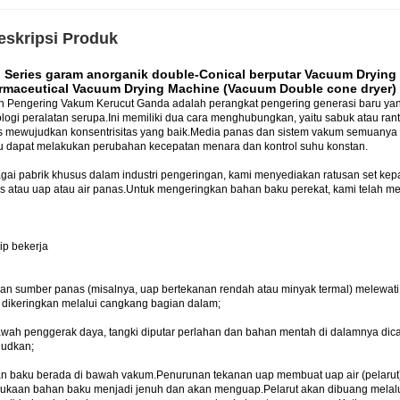
eskripsi Produk
 Series garam anorganik double-Conical berputar Vacuum Drying 
rmaceutical Vacuum Drying Machine (Vacuum Double cone dryer) 
n Pengering Vakum Kerucut Ganda adalah perangkat pengering generasi baru ya
ologi peralatan serupa.Ini memiliki dua cara menghubungkan, yaitu sabuk atau ran
s mewujudkan konsentrisitas yang baik.Media panas dan sistem vakum semuanya m
tu dapat melakukan perubahan kecepatan menara dan kontrol suhu konstan.
gai pabrik khusus dalam industri pengeringan, kami menyediakan ratusan set ke
s atau uap atau air panas.Untuk mengeringkan bahan baku perekat, kami telah 
ip bekerja
kan sumber panas (misalnya, uap bertekanan rendah atau minyak termal) melewati
 dikeringkan melalui cangkang bagian dalam;
awah penggerak daya, tangki diputar perlahan dan bahan mentah di dalamnya dic
judkan;
n baku berada di bawah vakum.Penurunan tekanan uap membuat uap air (pelarut
ukaan bahan baku menjadi jenuh dan akan menguap.Pelarut akan dibuang melal