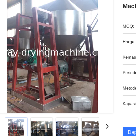
Mach
MOQ:
Harga:
Kemas
Period
Metod
Kapasi
Dap