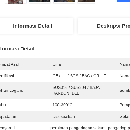
Informasi Detail
Deskripsi Pr
nformasi Detail
empat Asal
Cina
Nama
rtifikasi
CE / UL / SGS / EAC / CR – TU
Nomo
SUS316 / SUS304 / BAJA 
ahan Logam:
Sumb
KARBON, DLL
uhu:
100-300℃
Pomp
epadatan:
Disesuaikan
Gelar
enyoroti:
peralatan pengeringan vakum
, 
pengering 