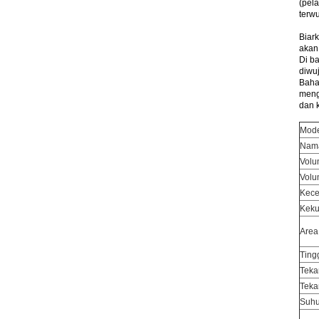
(pel
terw
Biar
akan
Di b
diwu
Baha
meng
dan 
Mod
Nam
Volu
Volu
Kece
Keku
Area
Ting
Teka
Teka
Suhu