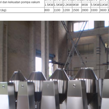
l dan kekuatan pompa vakum
1.5KW
1.5KW
2.2KW
4KW
4KW
5.5KW
11KW
 (kg)
800
1100
1200
1500
2800
3300
3600