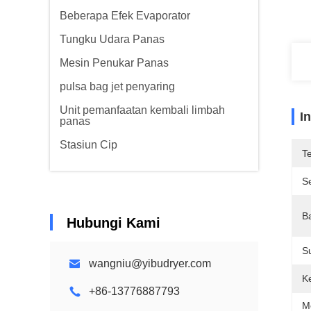
Beberapa Efek Evaporator
Tungku Udara Panas
Mesin Penukar Panas
pulsa bag jet penyaring
Unit pemanfaatan kembali limbah
I
panas
Stasiun Cip
T
Se
B
Hubungi Kami
S
wangniu@yibudryer.com
K
+86-13776887793
M