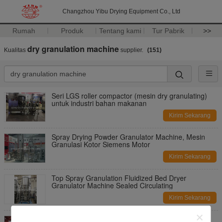
Changzhou Yibu Drying Equipment Co., Ltd
Rumah
Produk
Tentang kami
Tur Pabrik
>>
dry granulation machine
Kualitas
supplier.
(151)
Seri LGS roller compactor (mesin dry granulating)
untuk industri bahan makanan
Kirim Sekarang
Spray Drying Powder Granulator Machine, Mesin
Granulasi Kotor Siemens Motor
Kirim Sekarang
Top Spray Granulation Fluidized Bed Dryer
Granulator Machine Sealed Circulating
Kirim Sekarang
Mini Pill Multi Functional Powder Granulator