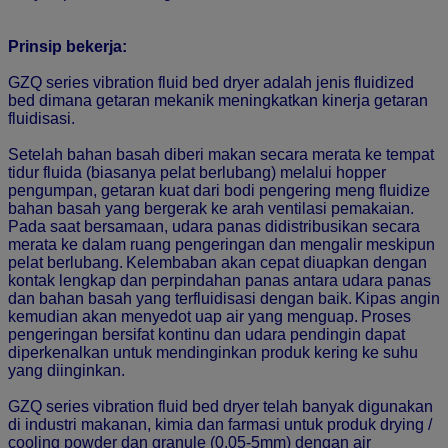
Prinsip bekerja:
GZQ series vibration fluid bed dryer adalah jenis fluidized
bed dimana getaran mekanik meningkatkan kinerja getaran
fluidisasi.
Setelah bahan basah diberi makan secara merata ke tempat
tidur fluida (biasanya pelat berlubang) melalui hopper
pengumpan, getaran kuat dari bodi pengering meng fluidize
bahan basah yang bergerak ke arah ventilasi pemakaian.
Pada saat bersamaan, udara panas didistribusikan secara
merata ke dalam ruang pengeringan dan mengalir meskipun
pelat berlubang.
Kelembaban akan cepat diuapkan dengan
kontak lengkap dan perpindahan panas antara udara panas
dan bahan basah yang terfluidisasi dengan baik.
Kipas angin
kemudian akan menyedot uap air yang menguap.
Proses
pengeringan bersifat kontinu dan udara pendingin dapat
diperkenalkan untuk mendinginkan produk kering ke suhu
yang diinginkan.
GZQ
series vibration fluid bed dryer telah banyak digunakan
di industri makanan, kimia dan farmasi untuk produk drying /
cooling powder dan granule (0,05-5mm) dengan air