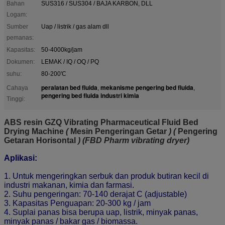
Bahan
SUS316 / SUS304 / BAJA KARBON, DLL
Logam:
Sumber
Uap / listrik / gas alam dll
pemanas:
Kapasitas:
50-4000kg/jam
Dokumen:
LEMAK / IQ / OQ / PQ
suhu:
80-200'C
peralatan bed fluida
mekanisme pengering bed fluida
Cahaya
,
,
pengering bed fluida industri kimia
Tinggi:
ABS resin GZQ Vibrating Pharmaceutical Fluid Bed
Drying Machine
(
Mesin Pengeringan Getar
) (
Pengering
Getaran Horisontal
) (FBD Pharm vibrating dryer)
Aplikasi:
1. Untuk mengeringkan serbuk dan produk butiran kecil di
industri makanan, kimia dan farmasi.
2. Suhu pengeringan: 70-140 derajat C (adjustable)
3. Kapasitas Penguapan: 20-300 kg / jam
4. Suplai panas bisa berupa uap, listrik, minyak panas,
minyak panas / bakar gas / biomassa.