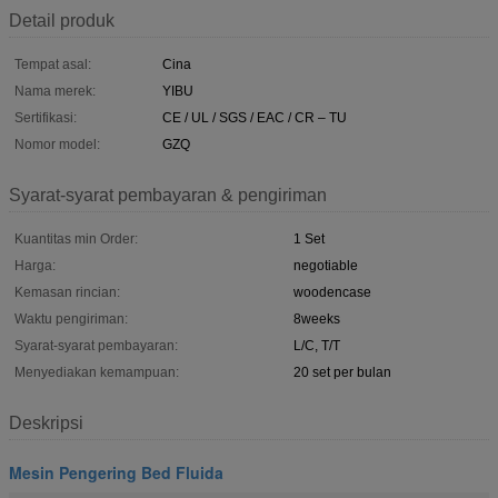
Detail produk
Tempat asal:
Cina
Nama merek:
YIBU
Sertifikasi:
CE / UL / SGS / EAC / CR – TU
Nomor model:
GZQ
Syarat-syarat pembayaran & pengiriman
Kuantitas min Order:
1 Set
Harga:
negotiable
Kemasan rincian:
woodencase
Waktu pengiriman:
8weeks
Syarat-syarat pembayaran:
L/C, T/T
Menyediakan kemampuan:
20 set per bulan
Deskripsi
Mesin Pengering Bed Fluida