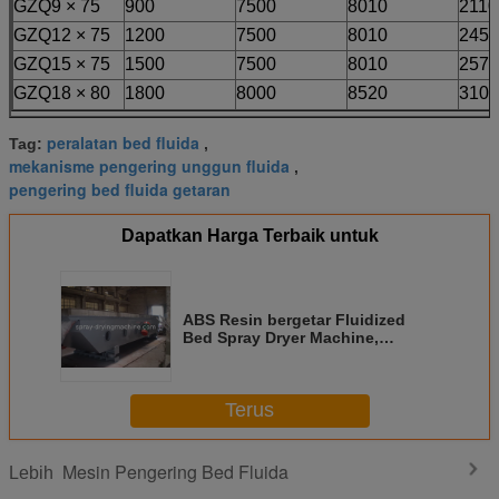
GZQ9 × 75
900
7500
8010
2110
GZQ12 × 75
1200
7500
8010
2450
GZQ15 × 75
1500
7500
8010
2570
GZQ18 × 80
1800
8000
8520
3100
peralatan bed fluida
Tag:
,
mekanisme pengering unggun fluida
,
pengering bed fluida getaran
Dapatkan Harga Terbaik untuk
ABS Resin bergetar Fluidized
Bed Spray Dryer Machine,
Industri Kimia
Terus
Mesin Pengering Bed Fluida
Lebih