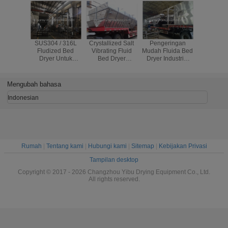
SUS304 / 316L
Crystallized Salt
Pengeringan
Penghe
Fludized Bed
Vibrating Fluid
Mudah Fluida Bed
Energi 
Dryer Untuk
Bed Dryer
Dryer Industrial
Borohy
Produk Obat
Machine Untuk
Drying Equipment
Vibrating
Dengan Kontrol
Industri Kimia
Untuk Sodium
Bed D
Otomatis
Formate
Machine K
Mengubah bahasa
PLC Ce
Polan
Indonesian
Rumah
|
Tentang kami
|
Hubungi kami
|
Sitemap
|
Kebijakan Privasi
Tampilan desktop
Copyright © 2017 - 2026 Changzhou Yibu Drying Equipment Co., Ltd.
All rights reserved.