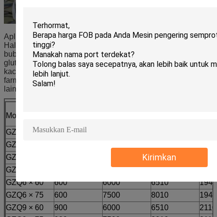
Aplikasi:
Hal ini berlaku untuk pengeringan, pendinginan bahan
bubuk atau granul, seperti asam sitrat, monosodium
glutamat, boraks, sulfon amonium, pupuk majemuk, lobak,
kacang, lees, benih, tempat tinggal dan gula, dalam kimia,
farmasi, Bahan makanan, biji-bijian, tambang dan industri
lainnya.
Ukuran tempat tidur
Dimensi keseluruh
Model
GZQ
A1 (mm)
B2 (mm)
SEBUAH
B
GZQ3 × 30
300
3000
3505
1830
Kirimkan
GZQ3 × 45
300
4500
5005
1830
GZQ6 × 45
600
4500
5005
1940
GZQ6 × 60
600
6000
6510
1940
GZQ6 × 75
600
7500
8010
1940
GZQ9 × 60
900
6000
6510
2110