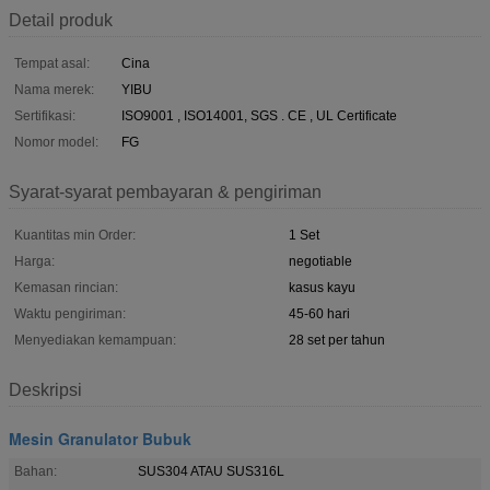
Detail produk
Tempat asal:
Cina
Nama merek:
YIBU
Sertifikasi:
ISO9001 , ISO14001, SGS . CE , UL Certificate
Nomor model:
FG
Syarat-syarat pembayaran & pengiriman
Kuantitas min Order:
1 Set
Harga:
negotiable
Kemasan rincian:
kasus kayu
Waktu pengiriman:
45-60 hari
Menyediakan kemampuan:
28 set per tahun
Deskripsi
Mesin Granulator Bubuk
Bahan:
SUS304 ATAU SUS316L