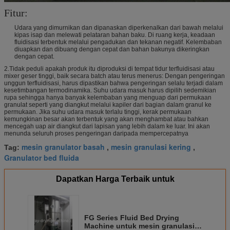
Fitur:
Udara yang dimurnikan dan dipanaskan diperkenalkan dari bawah melalui
kipas isap dan melewati pelataran bahan baku. Di ruang kerja, keadaan
fluidisasi terbentuk melalui pengadukan dan tekanan negatif. Kelembaban
diuapkan dan dibuang dengan cepat dan bahan bakunya dikeringkan
dengan cepat.
2.Tidak peduli apakah produk itu diproduksi di tempat tidur terfluidisasi atau
mixer geser tinggi, baik secara batch atau terus menerus: Dengan pengeringan
unggun terfluidisasi, harus dipastikan bahwa pengeringan selalu terjadi dalam
kesetimbangan termodinamika. Suhu udara masuk harus dipilih sedemikian
rupa sehingga hanya banyak kelembaban yang menguap dari permukaan
granulat seperti yang diangkut melalui kapiler dari bagian dalam granul ke
permukaan. Jika suhu udara masuk terlalu tinggi, kerak permukaan
kemungkinan besar akan terbentuk yang akan menghambat atau bahkan
mencegah uap air diangkut dari lapisan yang lebih dalam ke luar. Ini akan
menunda seluruh proses pengeringan daripada mempercepatnya
mesin granulator basah
mesin granulasi kering
Tag:
,
,
Granulator bed fluida
Dapatkan Harga Terbaik untuk
FG Series Fluid Bed Drying
Machine untuk mesin granulasi