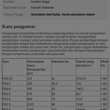
Kualitas:
kualitas tinggi
Digunakan untuk:
Industri makanan
Granulator bed fluida
mesin granulator basah
Cahaya Tinggi:
,
Kata pengantar
Pengeringan tempat tidur terfluidisasi dapat digunakan di industri pengolahan
serbuk utuh. Di industri farmasi, metode inovatif ini telah menggantikan
pengeringan nampan yang memakan waktu lama: Proses pengeringan dengan
pengeringan tempat tidur terfluidisasi mengurangi waktu pengeringan di oven
pengeringan sekitar dua puluh kali. Selain itu, pengeringan unggun terfluidisasi
memberikan kondisi pengeringan yang terkontrol dan seragam dibandingkan
dengan pengeringan yang tidak rata pada baki.
Spec
Kelembaban
Kekuatan kw
Daerah yang
Efisie
2
harus
diduduki m
(%)
Menguap (kg /
jam)
FG0.25
113
11
3.5x2.5
> 60
FG0.5
225
18.5
7x5
> 60
FG0.9
450
30
7x6.5
> 60
FG1.5
675
50
8x7
> 60
FG2.0
900
75
11x7
> 60
FG2.5
1125
90
12x8
> 60
FG3.0
1150
110
14x10
> 60