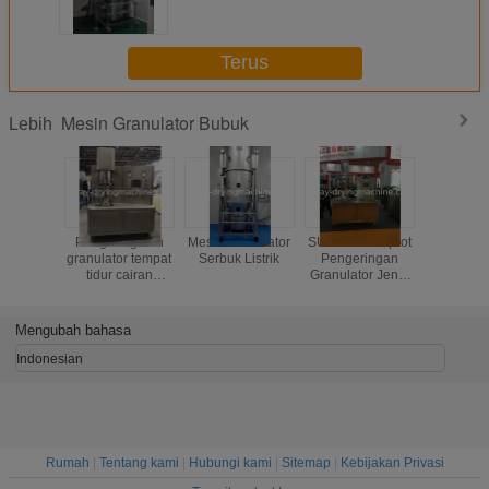
dalam industri bahan makanan
Terus
Mesin Granulator Bubuk
Lebih
Pengering dan
Mesin Granulator
SUS304 Semprot
Bedah Sir
granulator tempat
Serbuk Listrik
Pengeringan
Serbuk 
tidur cairan
Granulator Jenis
Serbuk 
multifungsi
Lab Sumber
Granulato
Pemanas Adalah
Untuk In
Listrik
Maka
Mengubah bahasa
Indonesian
Rumah
|
Tentang kami
|
Hubungi kami
|
Sitemap
|
Kebijakan Privasi