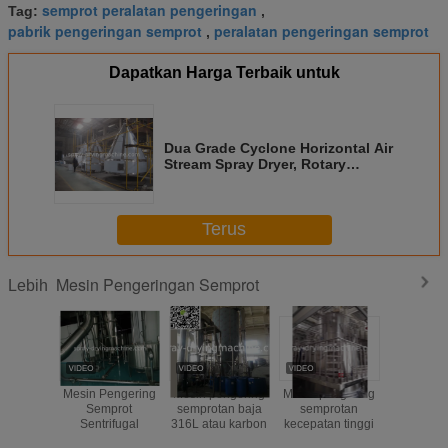
semprot peralatan pengeringan
Tag:
,
pabrik pengeringan semprot
peralatan pengeringan semprot
,
Dapatkan Harga Terbaik untuk
Dua Grade Cyclone Horizontal Air
Stream Spray Dryer, Rotary
Atomizer Spray Dryer
Terus
Mesin Pengeringan Semprot
Lebih
Mesin Pengering
Mesin pengering
Mesin pengering
SUS3
Semprot
semprotan baja
semprotan
kecepatan
Sentrifugal
316L atau karbon
kecepatan tinggi
penge
semp