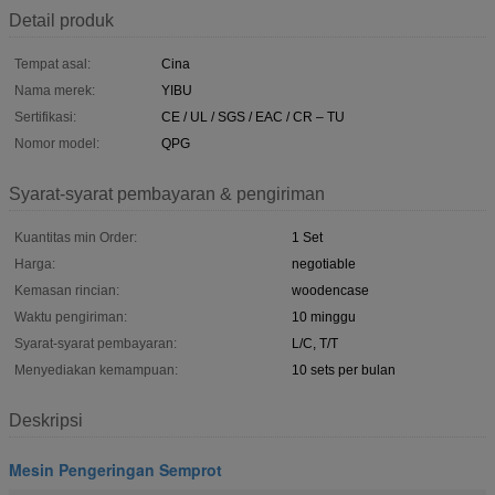
Detail produk
Tempat asal:
Cina
Nama merek:
YIBU
Sertifikasi:
CE / UL / SGS / EAC / CR – TU
Nomor model:
QPG
Syarat-syarat pembayaran & pengiriman
Kuantitas min Order:
1 Set
Harga:
negotiable
Kemasan rincian:
woodencase
Waktu pengiriman:
10 minggu
Syarat-syarat pembayaran:
L/C, T/T
Menyediakan kemampuan:
10 sets per bulan
Deskripsi
Mesin Pengeringan Semprot