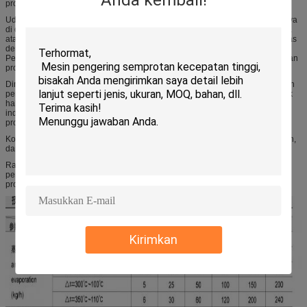
Anda kembali!
produk bubuk dihasilkan.
Udara bersih dipanaskan dan masuk ke menara pengeringan, bahan bakunya
di dalam menara dikelompokkan ke dalam kabut halus melalui moncong dua
atau tiga arus.
Bahan baku melakukan pertukaran panas dengan udara panas
dengan cepat untuk menguap kelembaban (pelarut) dalam bahan baku.
Pelembab atau pelarutnya dilepaskan disertai dengan udara panas, kemudian
produk bubuk dihasilkan.
Dirancang untuk produk tertentu agar dikeringkan sesuai dengan standar dan
persyaratan industri tertentu, Spray Dryer konvensional menghasilkan serbuk
halus dengan ukuran partikel antara 20-300.
Hal ini terutama diterapkan di
industri kimia, namun juga terbukti bermanfaat dalam produksi makanan dan
produk susu.
Kontrol lengkap kadar air, struktur partikel, distribusi ukuran partikel, kelarutan,
dan keterbasahan, dan retensi aroma dan rasa alami.
Rasio kinerja / biaya yang tak terkalahkan Komponen hemat energi,
pengeringan terus menerus dan cepat, kemudahan operasi dan otomasi
proses memberikan kontrol penuh atas hasil dan biaya.
Kirimkan