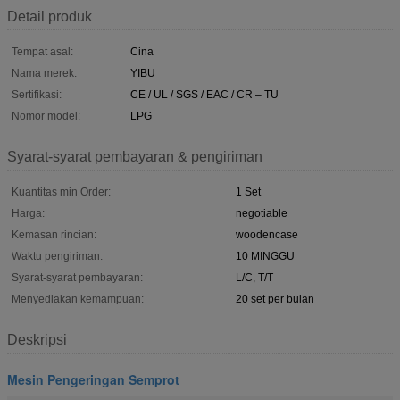
Detail produk
Tempat asal:
Cina
Nama merek:
YIBU
Sertifikasi:
CE / UL / SGS / EAC / CR – TU
Nomor model:
LPG
Syarat-syarat pembayaran & pengiriman
Kuantitas min Order:
1 Set
Harga:
negotiable
Kemasan rincian:
woodencase
Waktu pengiriman:
10 MINGGU
Syarat-syarat pembayaran:
L/C, T/T
Menyediakan kemampuan:
20 set per bulan
Deskripsi
Mesin Pengeringan Semprot