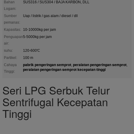
Bahan
SUS316 / SUS304 / BAJA KARBON, DLL
Logam:
Sumber
Uap / listrik / gas alam / diesel / dll
pemanas:
Kapasitas:
10-10000kg per jam
Penguapan
5-5000kg per jam
air:
suhu:
120-600'C
Partikel:
100 m
pabrik pengeringan semprot
peralatan pengeringan semprot
Cahaya
,
,
peralatan pengeringan semprot kecepatan tinggi
Tinggi:
Seri LPG Serbuk Telur
Sentrifugal Kecepatan
Tinggi