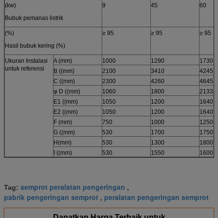
(kw)
9
45
60
Bubuk pemanas listrik
(%)
≥ 95
≥ 95
≥ 95
Hasil bubuk kering (%)
Ukuran Instalasi
A (mm)
1000
1290
1730
untuk referensi
B ((mm)
2100
3410
4245
C ((mm)
2300
4260
4645
φ D ((mm)
1060
1800
2133
E1 ((mm)
1050
1200
1640
E2 ((mm)
1050
1200
1640
F (mm)
750
1000
1250
G ((mm)
530
1700
1750
H(mm)
530
1300
1800
I ((mm)
530
1550
1600
semprot peralatan pengeringan
Tag:
,
pabrik pengeringan semprot
peralatan pengeringan semprot
,
Dapatkan Harga Terbaik untuk