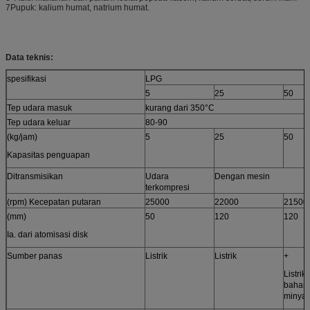
7Pupuk: kalium humat, natrium humat.
Data teknis:
spesifikasi
LPG
5
25
50
Tep udara masuk
kurang dari 350°C
Tep udara keluar
80-90
(kg/jam)
5
25
50
Kapasitas penguapan
Ditransmisikan
Udara
Dengan mesin
terkompresi
(rpm) Kecepatan putaran
25000
22000
21500
(mm)
50
120
120
Ia. dari atomisasi disk
Sumber panas
Listrik
Listrik
+
Listrik
bahan 
minyak