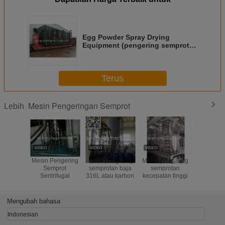
Egg Powder Spray Drying
Equipment (pengering semprot
sentrifugal kecepatan tinggi)
Terus
Mesin Pengeringan Semprot
Lebih
Mesin Pengering
Mesin pengering
Mesin pengering
SUS3
Semprot
semprotan baja
semprotan
kecepatan
Sentrifugal
316L atau karbon
kecepatan tinggi
penge
semp
sentrifuga
susu bubuk
Mengubah bahasa
bedak 
Indonesian